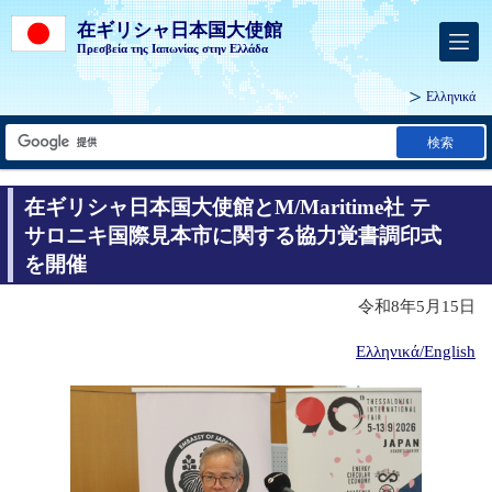
在ギリシャ日本国大使館
Πρεσβεία της Ιαπωνίας στην Ελλάδα
Ελληνικά
検索
在ギリシャ日本国大使館とM/Maritime社 テ
サロニキ国際見本市に関する協力覚書調印式
を開催
令和8年5月15日
Ελληνικά/English