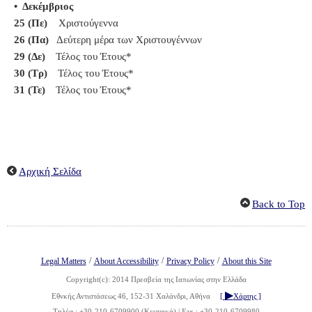
• Δεκέμβριος
25 (Πε)
Χριστούγεννα
26 (Πα)
Δεύτερη μέρα των Χριστουγέννων
29 (Δε)
Τέλος του Έτους*
30 (Τρ)
Τέλος του Έτους*
31 (Τε)
Τέλος του Έτους*
Αρχική Σελίδα
Back to Top
/
/
/
Legal Matters
About Accessibility
Privacy Policy
About this Site
Copyright(c): 2014 Πρεσβεία της Ιαπωνίας στην Ελλάδα
▶
Εθνκής Αντιστάσεως 46, 152-31 Χαλάνδρι, Αθήνα
[
Χάρτης ]
Τηλέφ.: +30-210-6709900 (Κεντρικά) | Fax : +30-210-6709980