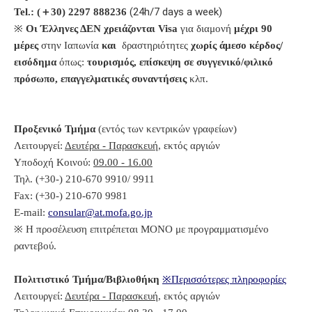
(24h/7 days a week)
Tel.: (
＋
30) 2297 888236
※
Οι Έλληνες ΔΕΝ χρειάζονται
Visa
για διαμονή
μέχρι 90
μέρες
στην Ιαπωνία
και
δραστηριότητες
χωρίς άμεσο κέρδος/
εισόδημα
όπως:
τουρισμός, επίσκεψη σε συγγενικό/φιλικό
πρόσωπο,
επαγγελματικές συναντήσεις
κλπ.
Προξενικό Τμήμα
(εντός των κεντρικών γραφείων)
Λειτουργεί:
Δευτέρα - Παρασκευή
, εκτός αργιών
Υποδοχή Κοινού:
09.00 - 16.00
Τηλ. (+30-) 210-670 9910/ 9911
Fax: (+30-) 210-670 9981
E-mail:
consular@at.mofa.go.jp
※ Η προσέλευση επιτρέπεται ΜΟΝΟ με προγραμματισμένο
ραντεβού.
Πολιτιστικό Τμήμα/Βιβλιοθήκη
※Περισσότερες πληροφορίες
Λειτουργεί:
Δευτέρα - Παρασκευή
, εκτός αργιών