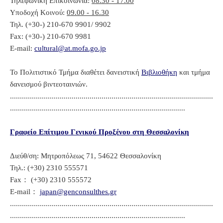
Τηλεφωνική Επικοινωνία:
08.30 - 17.00
Υποδοχή Κοινού:
09.00 - 16.30
Τηλ. (+30-) 210-670 9901/ 9902
Fax: (+30-) 210-670 9981
E-mail:
cultural@at.mofa.go.jp
Το Πολιτιστικό Τμήμα διαθέτει δανειστική
Βιβλιοθήκη
και τμήμα
δανεισμού βιντεοταινιών.
......................................................................................................
........................................................................................
Γραφείο Επίτιμου Γενικού Προξένου στη Θεσσαλονίκη
Διεύθ/ση: Μητροπόλεως 71, 54622 Θεσσαλονίκη
Τηλ.: (+30) 2310 555571
Fax： (+30) 2310 555572
E-mail：
japan@genconsulthes.gr
......................................................................................................
........................................................................................